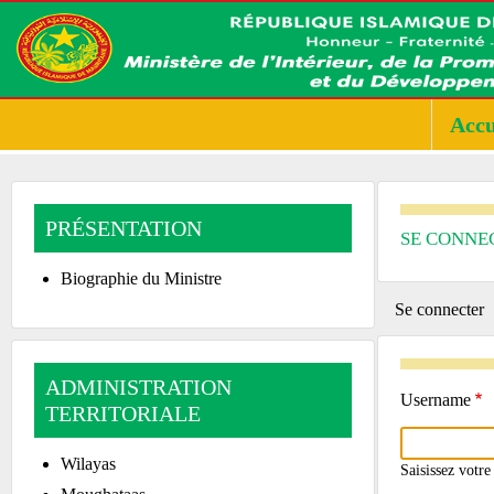
Accu
PRÉSENTATION
SE CONNE
Biographie du Ministre
PRIMA
Se connecter
(
a
TABS
ADMINISTRATION
Username
TERRITORIALE
Wilayas
Saisissez votr