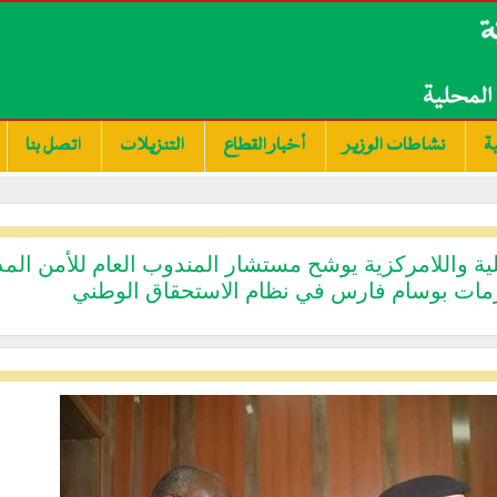
ة
نشاطات الوزير
أخبار القطاع
التنزيلات
اتصل بنا
لية واللامركزية يوشح مستشار المندوب العام للأمن الم
زمات بوسام فارس في نظام الاستحقاق الوطني