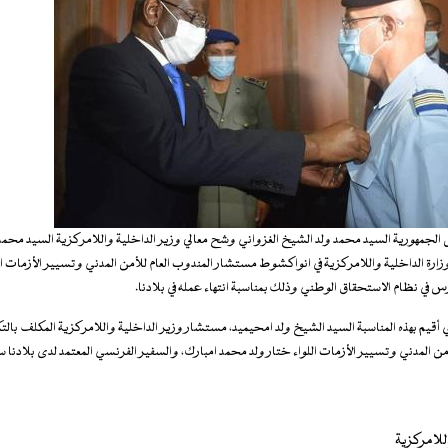
لجمهورية السيد محمد ولد الشيخ الغزواني وشح معالي وزير الداخلية واللامركزية السيد محمد
 وزارة الداخلية واللامركزية في انواكشوط مستشار المندوب العام للأمن المدني وتسيير الأزمات ا
في نظام الاستحقاق الوطني وذلك بمناسبة انتهاء عمله في بلادنا.
قيم بهذه المناسبة السيد الشيخ ولد امحيميد، مستشار وزير الداخلية واللامركزية المكلف بالت
من المدني وتسيير الأزمات اللواء ختار ولد محمد امبارك، والسفير الفرنسي المعتمد لدى بلادنا س
للامركزية