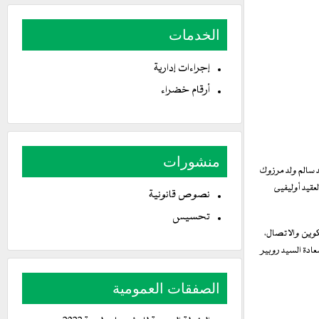
الخدمات
إجراءات إدارية
أرقام خضراء
منشورات
 سالم ولد مرزوك
لعقيد أوليفيى
نصوص قانونية
تحسيس
كوين والاتصال،
عادة السيد روبير
الصفقات العمومية