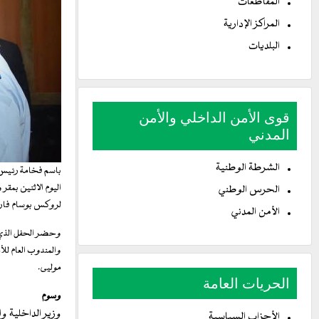
المقاطعات
المراكز الإدارية
البلديات
قوى الأمن الداخلي والأمن
المدني
الشرطة الوطنية
باسم فخامة رئيس ا
اليوم الاثنين بمقر
الحرس الوطني
لروكس بوسام فارس 
الأمن المدني
وحضر الحفل الذي أ
والمندوب العام للأ
موليى.
الحريات العامة
وسوم
وزير الداخلية وا
الأحزاب السياسية