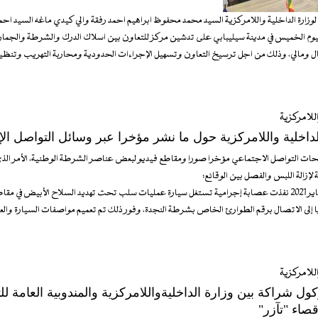
 لوزارة الداخلية واللامركزية السيد محمد محفوظ ابراهيم احمد رفقة والي كيدي ماغه السيد اح
ليوم الخميس في مدينة سيليبابي على تدشين مركز للتعاون بين اسلاك الدرك والشرطة والجما
ال ومالي، وذلك من اجل ترسيخ التعاون وتسهيل الإجراءات الحدودية ومحاربة التهريب وتنظيم
للامركزية
الداخلية واللامركزية حول ما نشر مؤخرا عبر وسائل التواصل ال
ت التواصل الاجتماعي مؤخرا صورا ومقاطع فيديو لبعض عناصر الشرطة الوطنية، الأمر ال
لإزالة اللبس والفصل بين الوقائع:
أولا - بتاريخ 29 يناير 2021 نفذت عصابة إجرامية تستغل سيارة عمليات سلب تحت تهديد السلاح الأبيض في 
إلى الاتصال برقم الطوارئ الخاص بشرطة النجدة، وفور ذلك تم تعميم مواصفات السيارة وال
للامركزية
كول شراكة بين وزارة الداخليةواللامركزية والمندوبية العامة ل
صاء "تآزر"