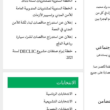
الخطة السنوية للمشتريات لسنة 2022
مد ولد محمد
الخطة السنوية لمشتريات المندوبية العامة
رك في كل من
للأمن المدني وتسيير الأزمات
 الهجرة بين
إعلان عن استدراج مناقصات لبناء ثكنة للأمن
المدني في النعمة
إعلان عن استدراج مناقصات لشراء سيارة
رباعية الدفع
إجتماعي
خطة إبرام صفقات مشروع DECLIC لسنة
ذي يستدعى
2021
مقاطعة لكصر، مما
عصابة على جميع
الانتخابات
الانتخابات الرئاسية
لتضامن
الانتخابات التشريعية
الانتخابات الجهوية