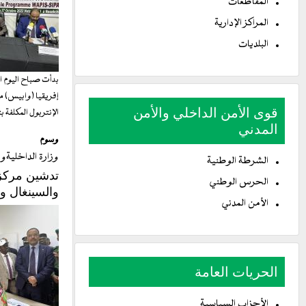
المقاطعات
المراكز الإدارية
البلديات
بدأت صباح اليوم ا
إفريقيا (وابيس) م
قوى الأمن الداخلي والأمن
الإنتربول المكلفة 
المدني
وسوم
وزارة الداخليةوا
الشرطة الوطنية
تدشين مركز 
الحرس الوطني
والسينغال و
الأمن المدني
الحريات العامة
الأحزاب السياسية