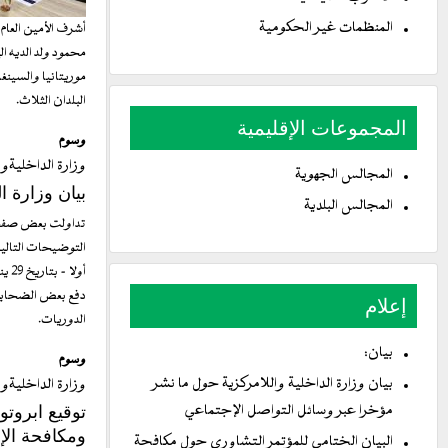
المنظمات غير الحكومية
أشرف الأمين العام
محمود ولد الديه ا
موريتانيا والسينغ
البلدان الثلاث.
المجموعات الإقليمية
وسوم
وزارة الداخليةوا
المجالس الجهوية
بيان وزارة 
المجالس البلدية
تداولت بعض صفحا
التوضيحات التالية 
دفع بعض الضحايا 
إعلام
الدوريات.
بيان:
وسوم
بيان وزارة الداخلية واللامركزية حول ما نشر
وزارة الداخليةوا
مؤخرا عبر وسائل التواصل الإجتماعي
توقيع ابروتو
ومكافحة الإق
البيان الختامي للمؤتمر التشاوري حول مكافحة