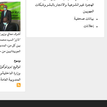
الهجرة غير الشرعية والاتجار بالبشر وشبكات
المهربين
بيانات صحفية
إعلانات
أشرف معالي وزير ا
"تآزر" السيد محمد
بين كل من: المندو
الموريتانيين من جه
وسوم
توقيع ابروتوكول
وزارة الداخليةوا
المندوبية العام