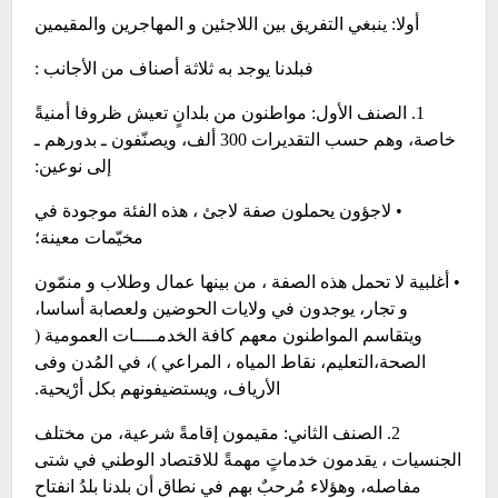
أولا: ينبغي التفريق بين اللاجئين و المهاجرين والمقيمين
فبلدنا يوجد به ثلاثة أصناف من الأجانب :
1. الصنف الأول: مواطنون من بلدانٍ تعيش ظروفا أمنيةً
خاصة، وهم حسب التقديرات 300 ألف، ويصنّفون ـ بدورهم ـ
إلى نوعين:
• لاجؤون يحملون صفة لاجئ ، هذه الفئة موجودة في
مخيّمات معينة؛
• أغلبية لا تحمل هذه الصفة ، من بينها عمال وطلاب و منمّون
و تجار، يوجدون في ولايات الحوضين ولعصابة أساسا،
ويتقاسم المواطنون معهم كافة الخدمــــات العمومية (
الصحة،التعليم، نقاط المياه ، المراعي )، في المُدن وفى
الأرياف، ويستضيفونهم بكل أرْيحية.
2. الصنف الثاني: مقيمون إقامةً شرعية، من مختلف
الجنسيات ، يقدمون خدماتٍ مهمةً للاقتصاد الوطني في شتى
مفاصله، وهؤلاء مُرحبٌ بهم في نطاق أن بلدنا بلدُ انفتاحٍ