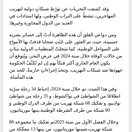
وقد كشفت التحريات عن تورّط شبكاتٍ دولية لتهريب
المهاجرين، تنشطُ على التراب الوطني، ولها امتدادات في
العديد من الدول المجاورة وغيرها.
ومن دواعي القلق أن هذه الظاهرةَ أدتْ إلى خسائر بشرية
جسيمة، حيث تم العثور على جُثَثِ ضحايا قذفتْ بها الأمواج
على السواحل الوطنية، كما سَجلتْ المنظمات الدولية مئاتٍ
من حالات الوفاة خلال سنة 2024 في عرض البحر، ويُتوقع أن
يكون العام الجاري أكثر فتكاً بهم إن لم تُكثّفْ الحكومة
جهودَها ضد شبكات التهريب، وتتخذَ إجراءاتٍ حازمةً، للحد من
هذه المأساة.
وفي هذا الصدد، تم خلال سنة 2024، إحباط 34 رحلة سرّية
انطلاقا من الشواطئ في نواكشوط، و 35 رحلة من شواطئ
نواذيبو، و تفكيك 68 شبكة تهريب من طرف الدرك الوطني و
80 شبكة من طرف الشرطة الوطنية،بينها موريتانيون.
وخلال الفصل الأول من سنة 2025تم تفكيك ما مجموعه 88
شبكة تهريب،ضمنها موريتانيون، من بينها 13 مفككة من