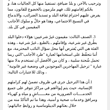
وترحيب بالآخر، و بلدُ ضيافةٍ، تستفيدُ منها كل الجاليات هنا، و
بحُكم إقامتهم تلك، فهم ملزمون بالخضوع للقانون، مما
يفرض عليهم احترامَ ثقافة البلد و تسديدَ الضرائب، والاندماجَ
في النسيج الاجتماعي، وهذا هو حالُ و سلوك الأجانب
المقيمين في كل بلد.
3. الصنف الثالث: مقيمون غيرُ شرعيين: هؤلاء دخلوا البلد
بطُرق غير شرعية، وإقامتُهم ـ بالطبع ـ غيرُ شرعية ، وهذه
الفئة هي التي يُفترض أنها محل سؤال النائب المحترمة، مع
أننا نتحفّظ على استخدامها لعبارة "طرد الأجانب"التي ربما
تحمل شُحنة سلبية ، و كان من الأفضل أن تستخدم بدلا منها
عبارة " ترحيل المهاجرين الموجودين في وضعية غير قانونية"
، وذلك للاعتبارات التالية:
1.أن هذا الترحيل جرى في ظروف تضمنُ لهم كرامتَهم
الإنسانية، حيث يتم إيواءُهم في مراكزَ تتوفر على جميع
الخدمــــات الضرورية من معــــــاشٍ و مياه و كهرباء
ومرافقَ وخدمات صحية و أمنية، وهذا ما تم التأكدُ منه من
خلال بعثاتهم الديبلوماسية و روابطِ جالياتهم؛