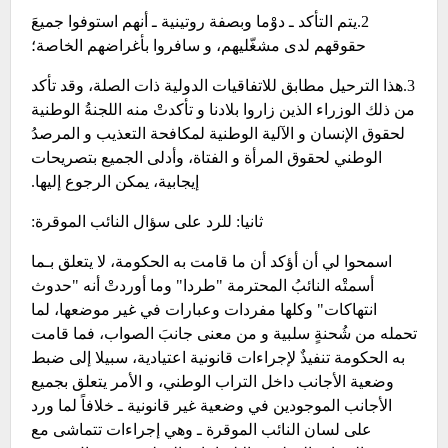
2.يتم التأكد ـ دوْما وبصفة روتينية ـ أنهم استوفوا جميعَ
حقوقهم لدى مشغّليهم، و سافروا بأغراضهم الخاصة؛
3.هذا الترحيل مطابق للاتفاقيات الدولية ذات الصلة، وقد تأكد
من ذلك الوزراء الذين زاروا بلادنا و تأكدتْ منه اللجنةُ الوطنية
لحقوق الإنسان و الآلية الوطنية لمكافحة التعذيب و المرصدُ
الوطني لحقوق المرأة و الفتاة، وأدلى الجميع بتصريحات
إيجابية، يمكن الرجوع إليها.
ثانيا: للرد على سؤال النائب الموقرة:
اسمحوا لي أن أؤكد أن ما قامت به الحكومة، لا يتعلق بـما
أسمتْه النائبُ المحترمة "طردا" وما أوردتْ أنه "حدوث
انتهاكات" وكلها مفردات وعبارات في غير موضعها، لما
تحمله من شُحنةٍ سلبية و من معنى جانبَ الصواب، فما قامت
به الحكومة تنفيذٌ لإجراءات قانونية اعتيادية، سبيلا إلى ضبط
وضعية الأجانب داخل التراب الوطني، و الأمر يتعلق بجميع
الأجانب الموجودين في وضعية غير قانونية ـ خلافاً لما ورد
على لسان النائب الموقرة ـ وهي إجراءات تتماشى مع