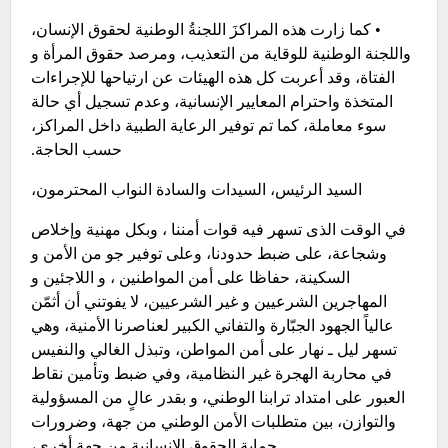
• كما زارت هذه المراكزَ اللجنةُ الوطنية لحقوق الإنسان،
واللجنة الوطنية للوقاية من التعذيب، ومرصد حقوق المرأة و
الفتاة، وقد أعربت كل هذه الهيئات عن ارتياحها للإجراءات
المتخذة واحترام المعايير الإنسانية، وعدم تسجيل أي حالة
سوء معاملة، كما تم توفير الرعاية الطبية داخل المراكز،
حسب الحاجة.
السيد الرئيس، السيدات والسادة النواب المحترمون،
في الوقت الذى تسهر فيه قوات أمننا ، وبكل مهنية وإخلاص
وشجاعة، على ضبط حدودنا، وعلى توفير جو من الأمن و
السكينة، حفاظا على أمن المواطنين ، و اللاجئين و
المهاجرين الشرعيين و غير الشرعيين، لا يفوتني أن أثمّن
عالياً الجهود الجبّارة والتفاني الكبير لعناصرنا الأمنية، وهي
تسهر ليل ـ نهار على أمن المواطن، وتبذل الغالي والنفيس
في محاربة الهجرة غير النظامية، وفي ضبط وتأمين نقاط
العبور على امتداد ترابنا الوطني، و بقدر عالٍ من المسؤولية
والتوازن، بين متطلبات الأمن الوطني من جهة، وضرورات
حماية الحقوق الإنسانية من جهة أخرى،