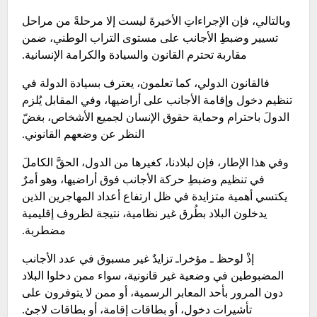
وبالتالي، فإن الإجراءاتِ الأخيرةَ ليست إلا مرحلةً من مراحل
تسيير وضبطِ الأجانب على مستوى التراب الوطني، ضمن
مقاربة تحترم القانون والسيادة والكرامة الإنسانية.
فالقانون الدولي، كما تعلمون، يعترف بسيادة الدولة في
تنظيم دخول وإقامة الأجانب على أراضيها، وفي المقابل يُلزم
الدولَ باحترام وحماية حقوق الإنسان لجميع الأشخاص، بغضّ
النظر عن وضعهم القانوني.
وفي هذا الإطار، فإن لبلادنا، كغيرها من الدول، الحقَّ الكاملَ
في تنظيم وضبطِ حركة الأجانب فوق أراضيها، وهو أمرٌ
يكتسي أهمية متزايدة في ظل ارتفاع أعداد المهاجرين الذين
يدخلون البلاد بطُرق غير نظامية، نتيجة لظروف إقليمية
مضطربة.
إذْ لوحظ ـ مؤخراـ تزايدٌ غير مسبوق في عدد الأجانب
المضبوطين في وضعية غير قانونية، سواء ممن دخلوا البلاد
دون المرور بأحد المعابر الرسمية، أو ممن لا يتوفرون على
تأشيرات دخول، أو بطاقات إقامة، أو بطاقات لاجئ.