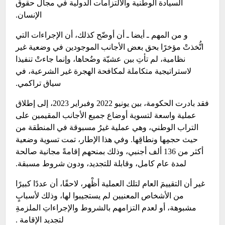
السيادة الوطنية والالتزامات الدولية في مجال حقوق
الإنسان.
و من المهم ـ أيضا ـ أن أوضّح كذلك، أن الإجراءات التي
اتُّخذتْ مؤخرًا بحق بعض الأجانب الموجودين في وضعية غير
نظامية، لم تأتِ بين عشيّة وضُحاها، وإنما جاءتْ تنفيذا
لاستراتيجية متكاملة لمكافحة الهجرة غير الشرعية، في
سياق تراكمي.
فقد بادرت الحكومة، بين يونيو 2022 وفبراير 2023، إلى إطلاق
عملية واسعة لتسوية أوضاع جميع الأجانب المقيمين على
التراب الوطني، وهي عملية غيرُ مسبوقة في المنطقة من
حيث حجمِها ونطاقِها. وفي هذا الإطار، تمت تسوية وضعية
أكثر من 136 ألف أجنبي، وذلك بمنحهم إقامةً مجانية صالحة
لمدة عام كامل، وقابلة للتجديد، ودون شروط مسبقة.
غير أن التقييمَ العام لتلك العملية أظْهر، لاحقًا، أن عددًا كبيرًا
من الأشخاص المعنيين لم يستجيبوا لها، وذلك لأسبابٍ
مشبوهة، أو لعدم التزامهم بالشروط والإجراءاتِ الملزمةِ
لتجديد الإقامة .