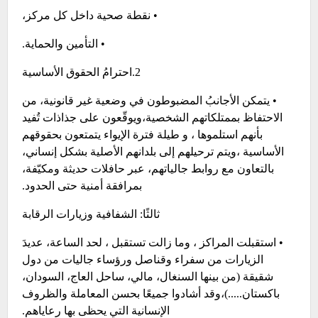
• نقطة صحية داخل كل مركز،
• التأمين والحماية.
2.احترامُ الحقوق الأساسية
• يتمكن الأجانبُ المضبوطون في وضعية غير قانونية، من
الاحتفاظ بممتلكاتهم الشخصية،ويوقّعون على جذاذات تُفيد
بأنهم استلموها ، و طيلة فترة الإيواء يتمتعون بحقوقهم
الأساسية ،ويتم ترحيلهم إلى بلدانهم الأصلية بشكل إنساني،
بالتعاون مع روابط جالياتهم، عبر حافلات حديثة ومكيّفة،
بمرافقة أمنية حتى الحدود.
ثالثًا: الشفافية وزيارات الرقابة
• استقبلت المراكز ، وما زالت تستقبل ، لحد الساعة، عديدَ
الزيارات من سفراء وقناصل ورؤساء جاليات من دول
شقيقة (من بينها السنغال، مالي، ساحل العاج، السودان،
باكستان.....)،وقد أشادوا جميعًا بحسن المعاملة والظروف
الإنسانية التي يحظى بها رعاياهم.